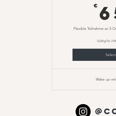
6
€
Flexible Teilnahme an 5 O
Gültig für 3 
Select
Wake up wit
@c