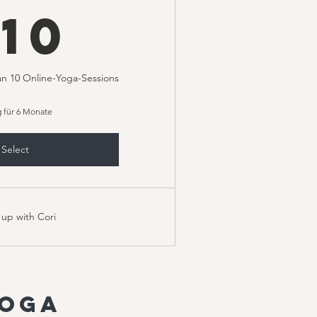
110€
110
an 10 Online-Yoga-Sessions
g für 6 Monate
Select
up with Cori
yoga