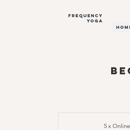
Frequency
Yoga
Hom
Be
5 x Onlin