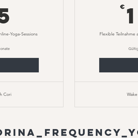
65€
5
€
nline-Yoga-Sessions
Flexible Teilnahme 
Monate
Gülti
h Cori
Wake 
orina_frequency_