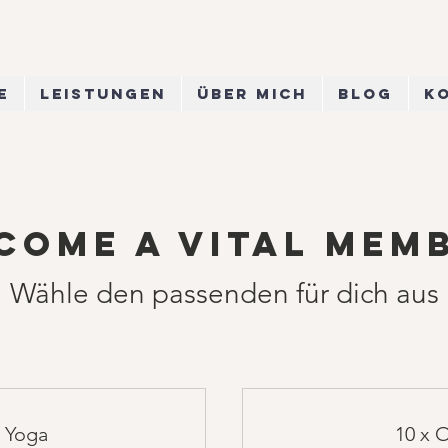
e
Leistungen
Über mich
Blog
K
come a Vital mem
Wähle den passenden für dich aus
e Yoga
10 x 